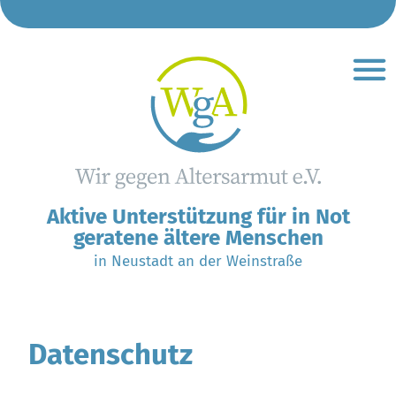
So helfen wir
So können Sie hel
Gut zu wis
Café Pla
Aktive Unterstützung für in Not
geratene ältere Menschen
in Neustadt an der Weinstraße
Datenschutz