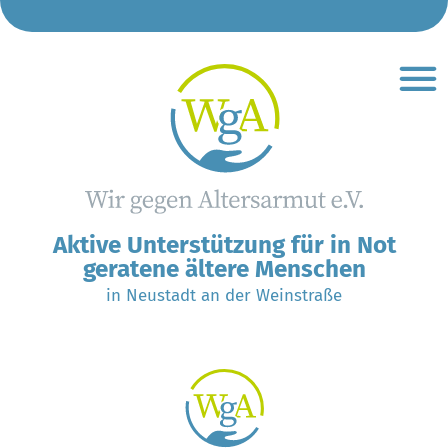
So helfen wir
So können Sie hel
Gut zu wis
Café Pla
Aktive Unterstützung für in Not
geratene ältere Menschen
in Neustadt an der Weinstraße